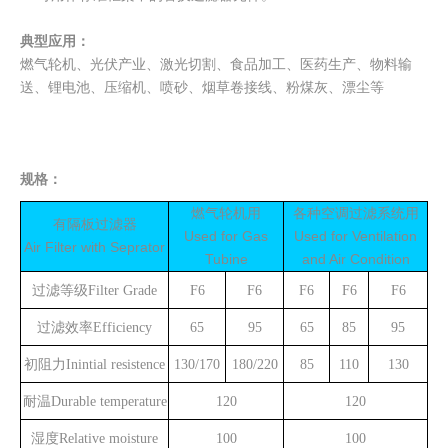
典型应用：
燃气轮机、光伏产业、激光切割、食品加工、医药生产、物料输
送、锂电池、压缩机、喷砂、烟草卷接线、粉煤灰、漂尘等
规格：
燃气轮机用
各种空调过滤系统用
有隔板过滤器
Used for
G
as
Used for
V
entilation
Air Filter with Seprator
T
ubine
and
A
ir
C
ondition
过滤等级
Filter Grade
F6
F6
F6
F6
F6
过滤效率E
fficiency
65
95
65
85
95
初阻力
Inintial resistence
130/170
180/220
85
110
130
耐温
Durable temperature
120
120
湿度
Relative moisture
100
100