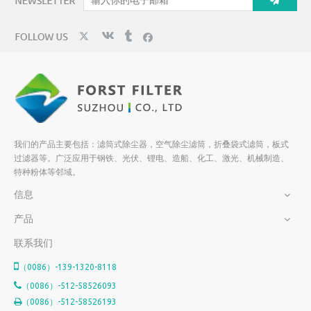
>
空气过
气轮机
斜插式滤筒除尘器
折叠袋式长滤筒
我们的产品主要包括：滤筒式除尘器，空气除尘滤筒，折叠袋式滤筒，板式
过滤器等。广泛应用于钢铁、光伏、锂电、造船、化工、激光、机械制造、
特种粉体等邻域。
信息
产品
联系我们

（0086）-139-1320-8118

（0086）-512-58526093
（0086）-512-58526193
