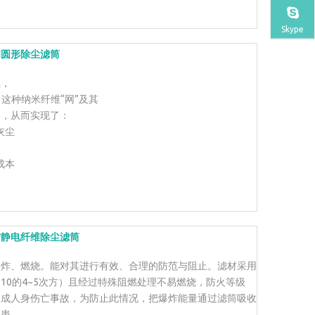
Skype
椭圆形除尘滤筒
续，
。这种纳米纤维“网”及其
间，从而实现了：
灰尘
成本
防静电纤维除尘滤筒
爆炸、燃烧。能对其进行有效、合理的防范与阻止。滤材采用
10的4~5次方）且经过特殊阻燃处理不易燃烧，防火等级
造成人身伤亡事故，为防止此情况，把爆炸能量通过滤筒吸收
隐患。