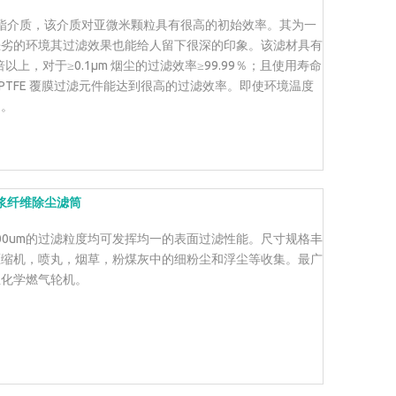
聚酯介质，该介质对亚微米颗粒具有很高的初始效率。其为一
恶劣的环境其过滤效果也能给人留下很深的印象。该滤材具有
上，对于≥0.1μm 烟尘的过滤效率≥99.99％；且使用寿命
PTFE 覆膜过滤元件能达到很高的过滤效率。即使环境温度
力。
浆纤维除尘滤筒
00um的过滤粒度均可发挥均一的表面过滤性能。尺寸规格丰
压缩机，喷丸，烟草，粉煤灰中的细粉尘和浮尘等收集。最广
业化学燃气轮机。