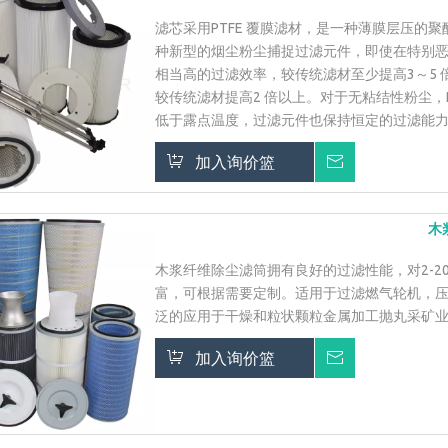
滤芯采用PTFE 覆膜滤材，是一种薄膜层压的
种新型的烟尘粉尘捕捉过滤元件，即使在特别
相当高的过滤效率，较传统滤材至少提高3～5 倍以
较传统滤材提高2 倍以上。对于无粘结性粉尘，
低于露点温度，过滤元件也保持恒定的过滤能
加入询价篮
询价
木
木浆纤维除尘滤筒拥有良好的过滤性能，对2-2
富，可根据需要定制。适用于过滤燃气轮机，
泛的应用于干燥和粒状颗粒金属加工抛丸采矿
加入询价篮
询价