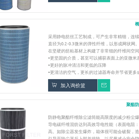
采用静电纺丝工艺制成，可产生非常精细，连
直径为0.2-0.3微米的弹性纤维，以形成网状网
在坚硬的纺粘基材上构建了非常细的纤维间空
•更坚固的介质，甚至可以捕获表面上的亚微米
•更好的脉冲清洁和更低的压降
•更清洁的空气，更长的过滤器寿命并节省更多
加入询价篮
询价
聚酯
防静电聚酯纤维除尘滤筒能高限度的减少粉尘
导电碳纤维混纺达到高效导电性能（表面电阻：
高。如除尘器发生爆炸，箱体很可能会破裂，
引导至除尘器后上部并排除，以尽量减小安全