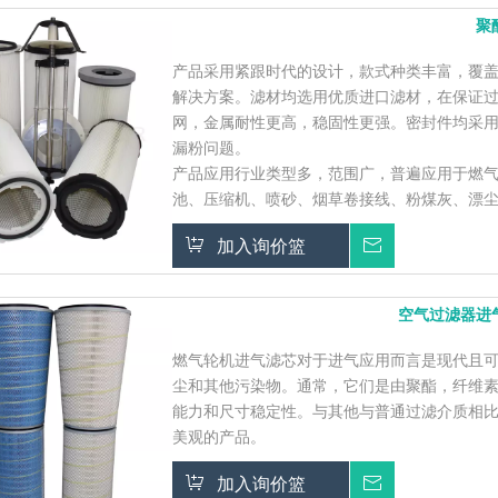
聚
产品采用紧跟时代的设计，款式种类丰富，覆
解决方案。滤材均选用优质进口滤材，在保证过
网，金属耐性更高，稳固性更强。密封件均采
漏粉问题。
产品应用行业类型多，范围广，普遍应用于燃
池、压缩机、喷砂、烟草卷接线、粉煤灰、漂
加入询价篮
询价
空气过滤器进
燃气轮机进气滤芯对于进气应用而言是现代且
尘和其他污染物。通常，它们是由聚酯，纤维
能力和尺寸稳定性。与其他与普通过滤介质相
美观的产品。
加入询价篮
询价