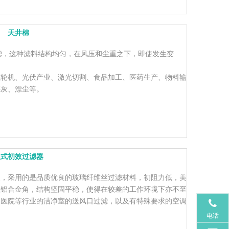
天井棉
滤，这种滤料结构均匀，在风压和尘重之下，即使发生变
气轮机、光伏产业、激光切割、食品加工、医药生产、物料输
煤灰、漂尘等。
板式初效过滤器
便，采用的是品质优良的玻璃纤维丝过滤材料，初阻力低，美
以铝合金角，结构坚固平稳，使得在较差的工作环境下亦不至
、医院等行业的洁净室的送风口过滤，以及有特殊要求的空调
电话