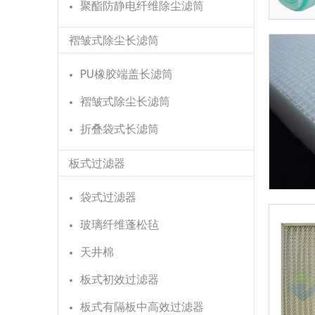
聚酯防静电纤维除尘滤筒
褶皱式除尘长滤筒
PU橡胶端盖长滤筒
褶皱式除尘长滤筒
折叠袋式长滤筒
板式过滤器
袋式过滤器
玻璃纤维蓬松毡
天井棉
板式初效过滤器
板式有隔板中高效过滤器