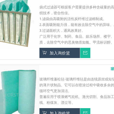
袋式过滤器可根据客户需要提供多种含碳量的
纫技术，密合性佳。
1.滤袋由高吸附的活性炭纤维过滤棉制成。
2.表面吸附能力强，能有效去除空气中的异味
3.过滤面积大，通风效果好。
广泛用于化学、制药、食品、娱乐场所、楼宇
质，去除空气中的恶臭物质如氨、甲流标识醇
加入询价篮
询价
玻璃纤维蓬松毡-玻璃纤维毡是由连续原丝或短
的薄片状制品。它可以在喷涂过程中吸收多余
循环空气更加清洁。
普遍应用于喷漆燃气轮机、激光切割、食品加
线、粉煤灰、漂尘等。
加入询价篮
询价