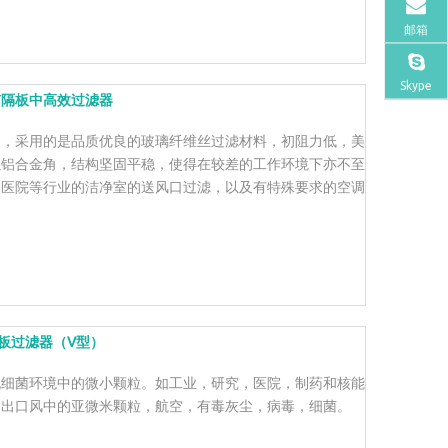
邮箱
Skype
有隔板中高效过滤器
便，采用的是品质优良的玻璃纤维丝过滤材料，初阻力低，美
以铝合金角，结构坚固平稳，使得在较差的工作环境下亦不至
、医院等行业的洁净室的送风口过滤，以及有特殊要求的空调
板过滤器（V型）
无细菌环境中的微小颗粒。如工业，研究，医院，制药和核能
和出口风中的亚微米颗粒，航空，有毒灰尘，病毒，细菌。