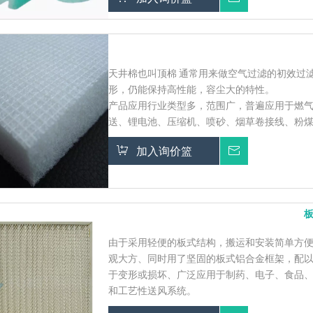
天井棉也叫顶棉 通常用来做空气过滤的初效过
形，仍能保持高性能，容尘大的特性。
产品应用行业类型多，范围广，普遍应用于燃
送、锂电池、压缩机、喷砂、烟草卷接线、粉
加入询价篮
询价
由于采用轻便的板式结构，搬运和安装简单方
观大方、同时用了坚固的板式铝合金框架，配
于变形或损坏、广泛应用于制药、电子、食品
和工艺性送风系统。