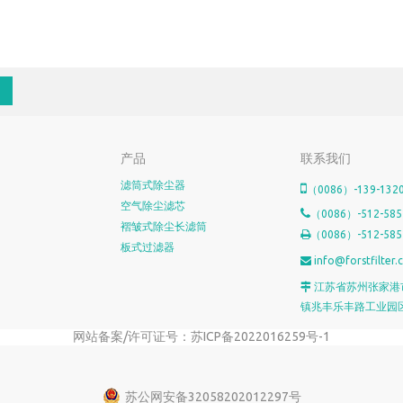
产品
联系我们
滤筒式除尘器

（0086）-139-1320
空气除尘滤芯

（0086）-512-585
褶皱式除尘长滤筒
（0086）-512-585

板式过滤器
info@forstfilter

江苏省苏州张家港

镇兆丰乐丰路工业园
网站备案/许可证号：苏ICP备2022016259号-1
苏公网安备32058202012297号