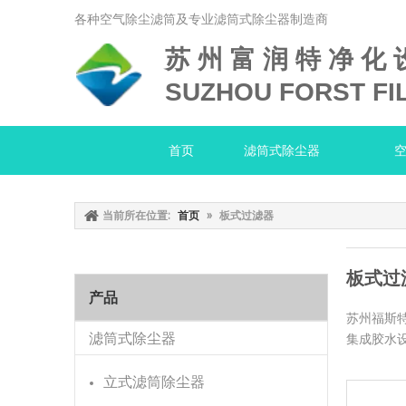
各种空气除尘滤筒及专业滤筒式除尘器制造商
苏 州 富 润 特 净 化 
SUZHOU FORST FIL
首页
滤筒式除尘器
当前所在位置:
首页
»
板式过滤器
板式过
产品
苏州福斯
滤筒式除尘器
集成胶水
立式滤筒除尘器