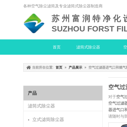
各种空气除尘滤筒及专业滤筒式除尘器制造商
苏 州 富 润 特 净 化 
SUZHOU FORST FIL
首页
滤筒式除尘器
当前所在位置:
首页
»
产品展示
»
空气过滤器进气口和燃气
空气过
产品
对于
空气
空气过滤
滤筒式除尘器
器进气口
请随时与
立式滤筒除尘器