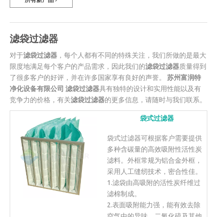
滤袋过滤器
对于
滤袋过滤器
，每个人都有不同的特殊关注，我们所做的是最大
限度地满足每个客户的产品需求，因此我们的
滤袋过滤器
质量得到
了很多客户的好评，并在许多国家享有良好的声誉。
苏州富润特
净化设备有限公司
滤袋过滤器
具有独特的设计和实用性能以及有
竞争力的价格，有关
滤袋过滤器
的更多信息，请随时与我们联系。
袋式过滤器
袋式过滤器可根据客户需要提供
多种含碳量的高效吸附性活性炭
滤料。外框常规为铝合金外框，
采用人工缝纫技术，密合性佳。
1.滤袋由高吸附的活性炭纤维过
滤棉制成。
2.表面吸附能力强，能有效去除
空气中的异味、二氧化硫及其他