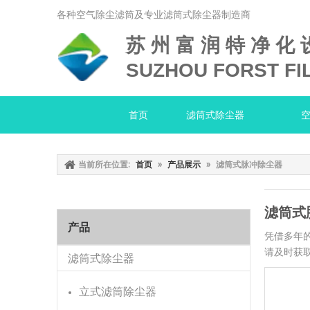
各种空气除尘滤筒及专业滤筒式除尘器制造商
苏 州 富 润 特 净 化 
SUZHOU FORST FIL
首页
滤筒式除尘器
当前所在位置:
首页
»
产品展示
»
滤筒式脉冲除尘器
滤筒式
产品
凭借多年
请及时获
滤筒式除尘器
立式滤筒除尘器