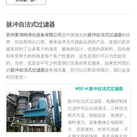
脉冲自洁式过滤器
苏州富润特净化设备有限公司
是中国领先的
脉冲自洁式过滤器
制造
商，供应商和出口商。秉承追求无可挑剔品质的产品，使我们的关
建客得到了众多客户的满意。极致的设计，优质的原材料，高性能
和有竞争力的价格是每个客户想要的，这也是我们可以为您提供
的。当然，也是必不可少的是我们完善的售后服务。如果您对我们
的
脉冲自洁式过滤器
服务感兴趣，您可以立即咨询我们，我们会及
时回复您！
MSF-H 脉冲自洁式过滤器
脉冲自洁式过滤器，电脑控制使
过滤件可以自动清洁，三种自洁
模式可选，智能反吹，免维护，
省时省力。设备整体占地面积
小，安装便利，外管可连接 ，不
占用大面积场地。多年设备实战